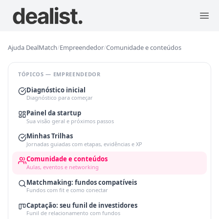
Ajuda DealMatch
/
Empreendedor
/
Comunidade e conteúdos
TÓPICOS — EMPREENDEDOR
Diagnóstico inicial
Diagnóstico para começar
Painel da startup
Sua visão geral e próximos passos
Minhas Trilhas
Jornadas guiadas com etapas, evidências e XP
Comunidade e conteúdos
Aulas, eventos e networking
Matchmaking: fundos compatíveis
Fundos com fit e como conectar
Captação: seu funil de investidores
Funil de relacionamento com fundos