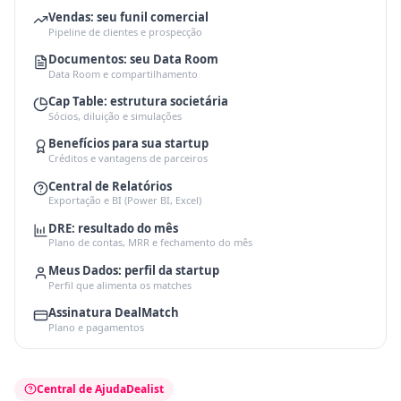
Vendas: seu funil comercial
Pipeline de clientes e prospecção
Documentos: seu Data Room
Data Room e compartilhamento
Cap Table: estrutura societária
Sócios, diluição e simulações
Benefícios para sua startup
Créditos e vantagens de parceiros
Central de Relatórios
Exportação e BI (Power BI, Excel)
DRE: resultado do mês
Plano de contas, MRR e fechamento do mês
Meus Dados: perfil da startup
Perfil que alimenta os matches
Assinatura DealMatch
Plano e pagamentos
Central de Ajuda
Dealist